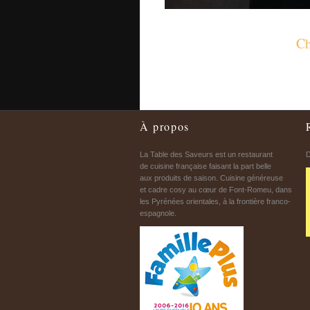
Ch
À propos
La Table des Saveurs est un restaurant
D
de cuisine française faisant la part belle
aux produits de saison. Cuisine généreuse
et cadre cosy au cœur de Font-Romeu, dans
les Pyrénées orientales, à la frontière franco-
espagnole.