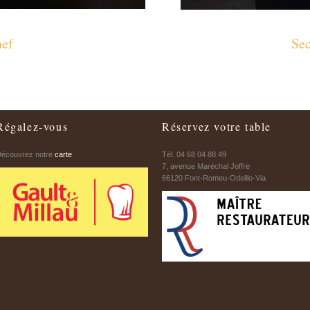
ef
Se
Régalez-vous
Réservez votre table
écouvrez notre
carte
Tél. 04 68 04 88 49
7, avenue Maréchal Joffre
66120 Font-Romeu-Odeillo-Via